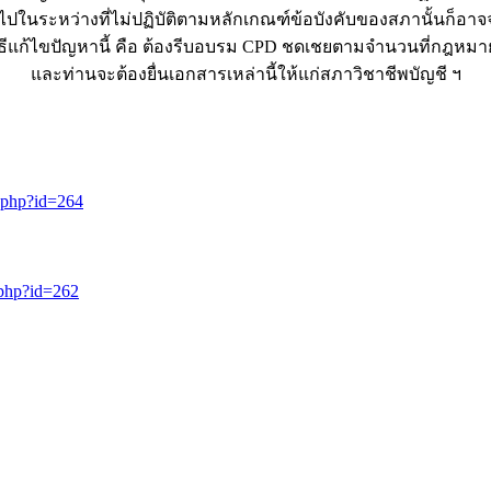
ต์ไปในระหว่างที่ไม่ปฏิบัติตามหลักเกณฑ์ข้อบังคับของสภานั้นก็อา
 วิธีแก้ไขปัญหานี้ คือ ต้องรีบอบรม CPD ชดเชยตามจำนวนที่กฎห
และท่านจะต้องยื่นเอกสารเหล่านี้ให้แก่สภาวิชาชีพบัญชี ฯ
.php?id=264
.php?id=262