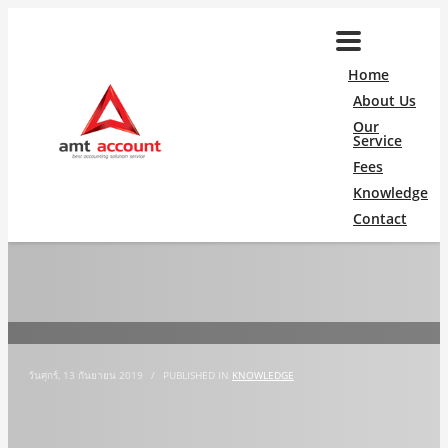
Home
About Us
Our
Service
Fees
Knowledge
Contact
วันศุกร์, 13 กันยายน 2019
/
PUBLISHED IN
KNOWLEDGE