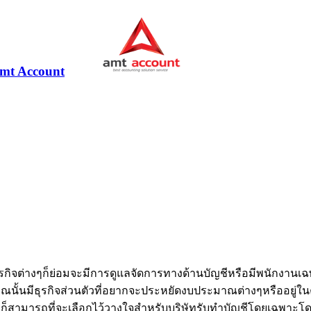
ุรกิจต่างๆก็ย่อมจะมีการดูแลจัดการทางด้านบัญชีหรือมีพนักงานเฉพ
ณนั้นมีธุรกิจส่วนตัวที่อยากจะประหยัดงบประมาณต่างๆหรืออยู
กก็สามารถที่จะเลือกไว้วางใจสำหรับบริษัทรับทำบัญชีโดยเฉพาะโดยที่