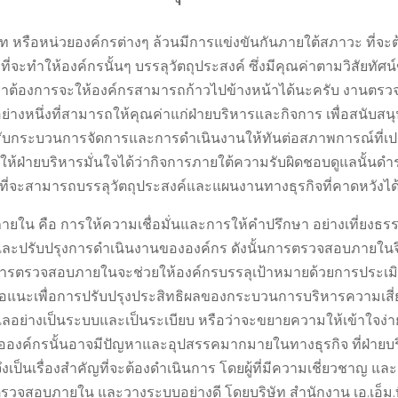
ท หรือหน่วยองค์กรต่างๆ ล้วนมีการแข่งขันกันภายใต้สภาวะ ที่จะต้อ
ที่จะทำให้องค์กรนั้นๆ บรรลุวัตถุประสงค์ ซึ่งมีคุณค่าตามวิสัยทัศน
เราต้องการจะให้องค์กรสามารถก้าวไปข้างหน้าได้นะครับ งานต
อย่างหนึ่งที่สามารถให้คุณค่าแก่ฝ่ายบริหารและกิจการ เพื่อสนับสนุ
ับกระบวนการจัดการและการดำเนินงานให้ทันต่อสภาพการณ์ที่เปล
ให้ฝ่ายบริหารมั่นใจได้ว่ากิจการภายใต้ความรับผิดชอบดูแลนั้น
ที่จะสามารถบรรลุวัตถุประสงค์และแผนงานทางธุรกิจที่คาดหวังได
ใน คือ การให้ความเชื่อมั่นและการให้คำปรึกษา อย่างเที่ยงธร
ค่าและปรับปรุงการดำเนินงานขององค์กร ดังนั้นการตรวจสอบภายใน
การตรวจสอบภายในจะช่วยให้องค์กรบรรลุเป้าหมายด้วยการประเมิ
อแนะเพื่อการปรับปรุงประสิทธิผลของกระบวนการบริหารความเสี
อย่างเป็นระบบและเป็นระเบียบ หรือว่าจะขยายความให้เข้าใจง่าย
องค์กรนั้นอาจมีปัญหาและอุปสรรคมากมายในทางธุรกิจ ที่ฝ่ายบริ
ป็นเรื่องสำคัญที่จะต้องดำเนินการ โดยผู้ที่มีความเชี่ยวชาญ แ
วจสอบภายใน และวางระบบอย่างดี โดยบริษัท สำนักงาน เอ.เอ็ม.ที.