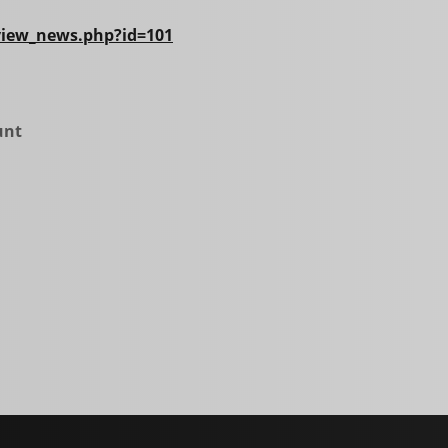
iew_news.php?id=
101
unt